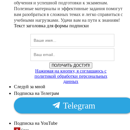
обучения и успешной подготовки к экзаменам.
Полезные материалы и эффективные задания помогут
вам разобраться в сложных темах и легко справиться с
учебными нагрузками. Удачи вам на пути к знаниям!
Текст заголовка для формы подписки
Нажимая на кнопку, я соглашаюсь с
политикой обработки персональных
данных
Следуй за мной
Подписка на Телеграм
Telegram
Подписка на YouTube