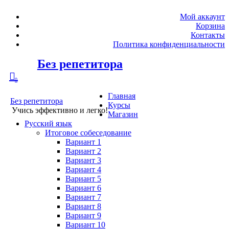
Мой аккаунт
Корзина
Контакты
Политика конфиденциальности
Без репетитора
0
Главная
Без репетитора
Курсы
Учись эффективно и легко!
Магазин
Русский язык
Итоговое собеседование
Вариант 1
Вариант 2
Вариант 3
Вариант 4
Вариант 5
Вариант 6
Вариант 7
Вариант 8
Вариант 9
Вариант 10